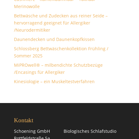
Merinowolle
Bettwäsche und Zudecken aus reiner Seide –
hervorragend geeignet für Allergiker
/Neurodermitiker
Daunendecken und Daunenkopfkissen
Schlossberg Bettwäschenkollektion Frühling /
Sommer 2025
MiPROwell® – milbendichte Schutzbezüge
/Encasings für Allergiker
Kinesiologie – ein Muskeltestverfahren
Kontakt
Schoening GmbH Biologisches Schlafstudio
Rottfeldstraße 5a