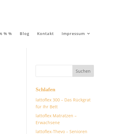
 % % %
Blog
Kontakt
Impressum
Schlafen
lattoflex 300 – Das Rückgrat
für Ihr Bett
lattoflex Matratzen –
Erwachsene
lattoflex-Thevo – Senioren