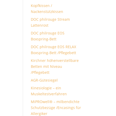
Kopfkissen /
Nackenstützkissen
DOC philrouge Stream
Lattenrost
DOC philrouge EOS
Boxspring-Bett
DOC philrouge EOS RELAX
Boxspring-Bett /Pflegebett
Kirchner höhenverstellbare
Betten mit Niveau
/Pflegebett
AGR-Gütesiegel
Kinesiologie – ein
Muskeltestverfahren
MiPROwell® – milbendichte
Schutzbezüge /Encasings für
Allergiker